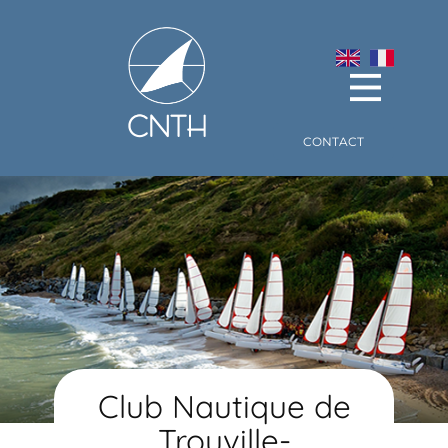
Accueil
Pratiques
CONTACT
Supports
Tarifs
Formation
Sécurité
Actualités & Agenda
Club Nautique de
Trouville-